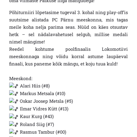
oma viimaste Paikuse liiga mängudega!
Põhiturniiri lõpetasime tugeval 3. kohal ning play-off’is
suutsime alistada PC Pärnu meeskonna, mis tagas
meile koha nelja parima seas. Nüüd on käes otsustav
hetk – sel nädalavahetusel selgub, millise medali
nimel mängime!
Reedel kohtume poolfinaalis Lokomotiivi
meeskonnaga ning võidu korral astume laupäeval
finaali, kus paneme kõik mängu, et koju tuua kuld!
Meeskond:
Alari Hiis (#8)
Markus Metsala (#10)
Oskar Joosep Metsla (#5)
Ilmar Vidres Kütt (#13)
Kaur Kurg (#43)
Roland Siig (#7)
Rasmus Tambur (#00)