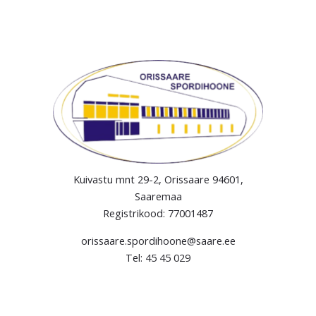
Kuivastu mnt 29-2, Orissaare 94601,
Saaremaa
Registrikood: 77001487
orissaare.spordihoone@saare.ee
Tel: 45 45 029