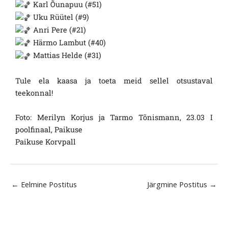
Karl Õunapuu (#51)
Uku Rüütel (#9)
Anri Pere (#21)
Härmo Lambut (#40)
Mattias Helde (#31)
Tule ela kaasa ja toeta meid sellel otsustaval
teekonnal!
Foto: Merilyn Korjus ja Tarmo Tõnismann, 23.03 I
poolfinaal, Paikuse
Paikuse Korvpall
←
Eelmine Postitus
Järgmine Postitus
→