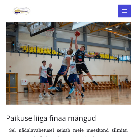
Skip
to
content
Paikuse liiga finaalmängud
Sel nädalavahetusel seisab meie meeskond silmitsi