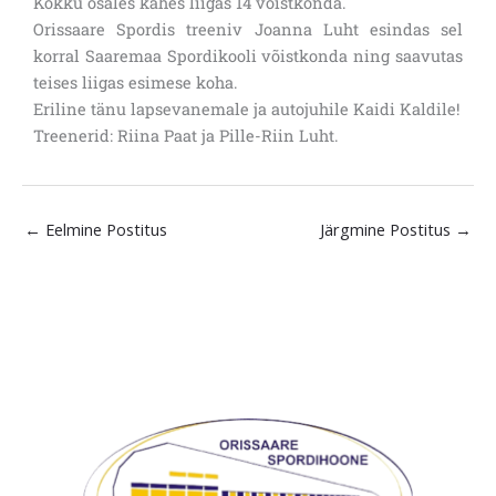
Kokku osales kahes liigas 14 võistkonda.
Orissaare Spordis treeniv Joanna Luht esindas sel
korral Saaremaa Spordikooli võistkonda ning saavutas
teises liigas esimese koha.
Eriline tänu lapsevanemale ja autojuhile Kaidi Kaldile!
Treenerid: Riina Paat ja Pille-Riin Luht.
←
Eelmine Postitus
Järgmine Postitus
→