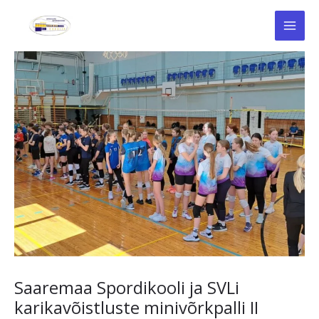
Skip
to
content
Saaremaa Spordikooli ja SVLi
karikavõistluste minivõrkpalli II