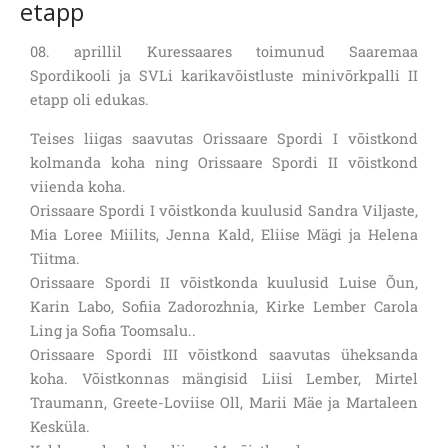
etapp
08. aprillil Kuressaares toimunud Saaremaa
Spordikooli ja SVLi karikavõistluste minivõrkpalli II
etapp oli edukas.
Teises liigas saavutas Orissaare Spordi I võistkond
kolmanda koha ning Orissaare Spordi II võistkond
viienda koha.
Orissaare Spordi I võistkonda kuulusid Sandra Viljaste,
Mia Loree Miilits, Jenna Kald, Eliise Mägi ja Helena
Tiitma.
Orissaare Spordi II võistkonda kuulusid Luise Õun,
Karin Labo, Sofiia Zadorozhnia, Kirke Lember Carola
Ling ja Sofia Toomsalu..
Orissaare Spordi III võistkond saavutas üheksanda
koha. Võistkonnas mängisid Liisi Lember, Mirtel
Traumann, Greete-Loviise Oll, Marii Mäe ja Martaleen
Kesküla.