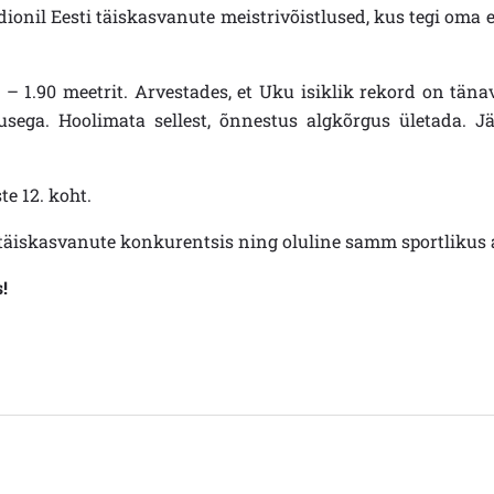
ionil Eesti täiskasvanute meistrivõistlused, kus tegi oma e
– 1.90 meetrit. Arvestades, et Uku isiklik rekord on täna
sega. Hoolimata sellest, õnnestus algkõrgus ületada. Jär
e 12. koht.
 täiskasvanute konkurentsis ning oluline samm sportlikus 
!