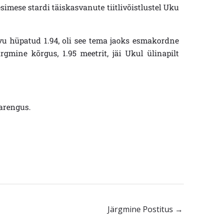
simese stardi täiskasvanute tiitlivõistlustel Uku
vu hüpatud 1.94, oli see tema jaoks esmakordne
gmine kõrgus, 1.95 meetrit, jäi Ukul ülinapilt
arengus.
Järgmine Postitus
→