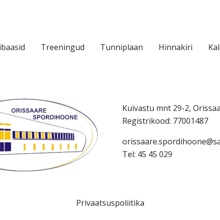
ibaasid
Treeningud
Tunniplaan
Hinnakiri
Ka
Kuivastu mnt 29-2, Orissa
Registrikood: 77001487
orissaare.spordihoone@sa
Tel: 45 45 029
Privaatsuspoliitika