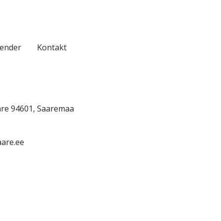
lender
Kontakt
are 94601, Saaremaa
are.ee