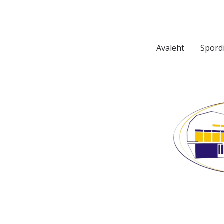
Avaleht
Spord