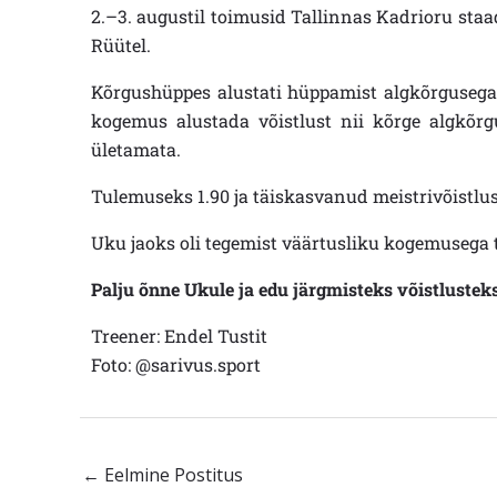
2.–3. augustil toimusid Tallinnas Kadrioru staad
Rüütel.
Kõrgushüppes alustati hüppamist algkõrgusega 
kogemus alustada võistlust nii kõrge algkõrgu
ületamata.
Tulemuseks 1.90 ja täiskasvanud meistrivõistlust
Uku jaoks oli tegemist väärtusliku kogemusega
Palju õnne Ukule ja edu järgmisteks võistlusteks
Treener: Endel Tustit
Foto: @sarivus.sport
←
Eelmine Postitus