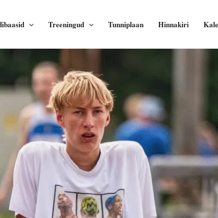
dibaasid
Treeningud
Tunniplaan
Hinnakiri
Kal