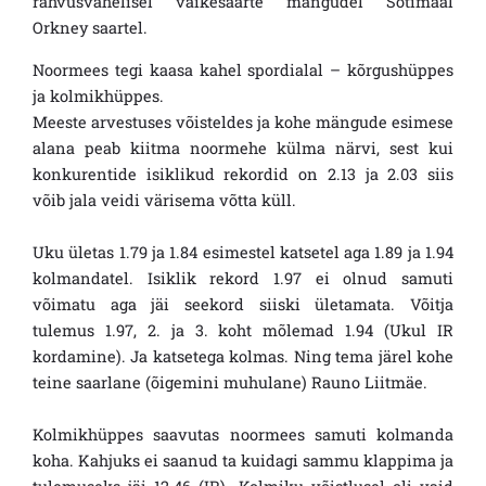
rahvusvahelisel väikesaarte mängudel Šotimaal
Orkney saartel.
Noormees tegi kaasa kahel spordialal – kõrgushüppes
ja kolmikhüppes.
Meeste arvestuses võisteldes ja kohe mängude esimese
alana peab kiitma noormehe külma närvi, sest kui
konkurentide isiklikud rekordid on 2.13 ja 2.03 siis
võib jala veidi värisema võtta küll.
Uku ületas 1.79 ja 1.84 esimestel katsetel aga 1.89 ja 1.94
kolmandatel. Isiklik rekord 1.97 ei olnud samuti
võimatu aga jäi seekord siiski ületamata. Võitja
tulemus 1.97, 2. ja 3. koht mõlemad 1.94 (Ukul IR
kordamine). Ja katsetega kolmas. Ning tema järel kohe
teine saarlane (õigemini muhulane) Rauno Liitmäe.
Kolmikhüppes saavutas noormees samuti kolmanda
koha. Kahjuks ei saanud ta kuidagi sammu klappima ja