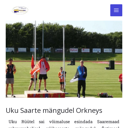
Skip
to
content
Uku Saarte mängudel Orkneys
Uku Rüütel sai võimaluse esindada Saaremaad