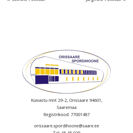
Kuivastu mnt 29-2, Orissaare 94601,
Saaremaa
Registrikood: 77001487
orissaare.spordihoone@saare.ee
Tel: 45 45 029