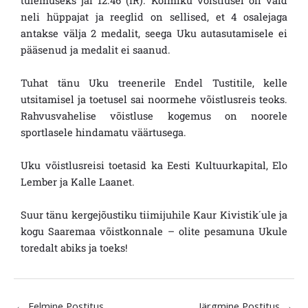
tulemuseks jäi 12.46 (IR). Kolmiku võistlusel oli vaid
neli hüppajat ja reeglid on sellised, et 4 osalejaga
antakse välja 2 medalit, seega Uku autasutamisele ei
pääsenud ja medalit ei saanud.
Tuhat tänu Uku treenerile Endel Tustitile, kelle
utsitamisel ja toetusel sai noormehe võistlusreis teoks.
Rahvusvahelise võistluse kogemus on noorele
sportlasele hindamatu väärtusega.
Uku võistlusreisi toetasid ka Eesti Kultuurkapital, Elo
Lember ja Kalle Laanet.
Suur tänu kergejõustiku tiimijuhile Kaur Kivistik´ule ja
kogu Saaremaa võistkonnale – olite pesamuna Ukule
toredalt abiks ja toeks!
←
Eelmine Postitus
Järgmine Postitus
→