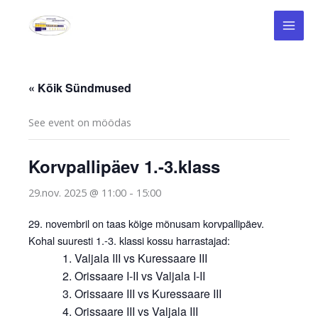
Skip
to
content
« Kõik Sündmused
See event on möödas
Korvpallipäev 1.-3.klass
29.nov. 2025 @ 11:00
-
15:00
29. novembril on taas kõige mõnusam korvpallipäev.
Kohal suuresti 1.-3. klassi kossu harrastajad:
Valjala III vs Kuressaare III
Orissaare I-II vs Valjala I-II
Orissaare III vs Kuressaare III
Orissaare III vs Valjala III