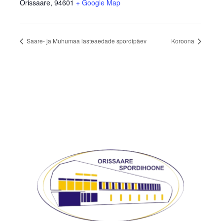
Orissaare
,
94601
+ Google Map
Saare- ja Muhumaa lasteaedade spordipäev
Koroona