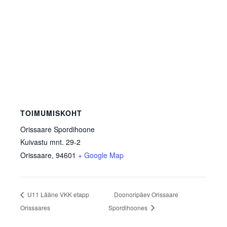
TOIMUMISKOHT
Orissaare Spordihoone
Kuivastu mnt. 29-2
Orissaare
,
94601
+ Google Map
U11 Lääne VKK etapp
Doonoripäev Orissaare
Orissaares
Spordihoones