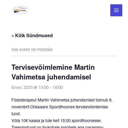
Skip
to
content
« Kõik Sündmused
See event on möödas
Tervisevõimlemine Martin
Vahimetsa juhendamisel
8.nov. 2025 @ 15:00
-
16:00
Füsioterapeut Martin Vahimetsa juhendamisel toimub 8.
novembril Orissaare Spordihoones tervisevõimlemise
tund.
Võta 10€ kaasa ja tule kell 15:00 spordihoonesse.
Treeningtund on jõukohale igaühele aga parasjagu