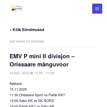
Skip
to
content
« Kõik Sündmused
See event on möödas
EMV P mini II divisjon –
Orissaare mänguvoor
15.nov. 2025 @ 11:30
-
17:30
Ajakava:
15.11.2025
11:30 Orissaare Sport vs Paide KK7
13:00 Saku KK vs SK NORD
15:00 Paide KK7 vs Saku KK