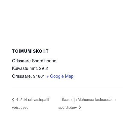
TOIMUMISKOHT
Orissaare Spordihoone
Kuivastu mnt. 29-2
Orissaare
,
94601
+ Google Map
4.-5. kl rahvastepalli
Saare- ja Muhumaa lasteaedade
võistlused
spordipäev