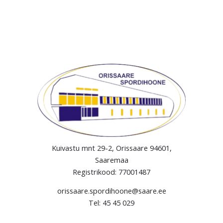
Kuivastu mnt 29-2, Orissaare 94601,
Saaremaa
Registrikood: 77001487
orissaare.spordihoone@saare.ee
Tel: 45 45 029