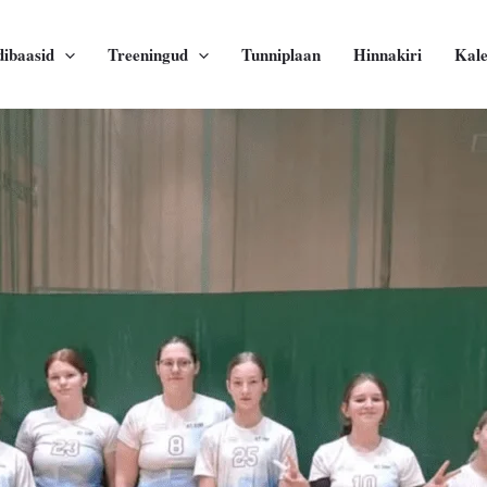
dibaasid
Treeningud
Tunniplaan
Hinnakiri
Kal