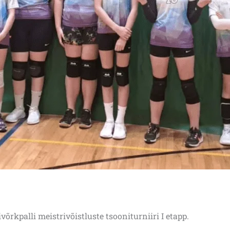
võrkpalli meistrivõistluste tsooniturniiri I etapp.