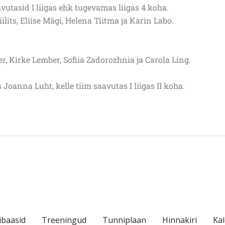
utasid I liigas ehk tugevamas liigas 4.koha.
its, Eliise Mägi, Helena Tiitma ja Karin Labo.
, Kirke Lember, Sofiia Zadorozhnia ja Carola Ling.
oanna Luht, kelle tiim saavutas I liigas II koha.
ibaasid
Treeningud
Tunniplaan
Hinnakiri
Ka