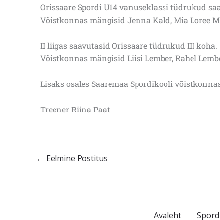
Orissaare Spordi U14 vanuseklassi tüdrukud saav
Võistkonnas mängisid Jenna Kald, Mia Loree Miil
II liigas saavutasid Orissaare tüdrukud III koha.
Võistkonnas mängisid Liisi Lember, Rahel Lember
Lisaks osales Saaremaa Spordikooli võistkonnas J
Treener Riina Paat
←
Eelmine Postitus
Avaleht
Spord