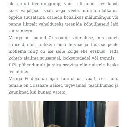
ole ainult treeninggrupp, vaid seltskond, kes tahab
koos väljaspool saali aega veeta: minna matkama,
õppida suusatama, osaleda kohalikus mälumängus või
panna lihtsalt vahelduseks treenida kõhulihaseid läbi
suure naeru.
Maarja on loonud Orissaarde võimaluse, mis paneb
siinseid naisi rohkem oma tervise ja füüsise peale
mõtlema ning on ise selle kõige ehe eeskuju. Teda
kohtab alailma suusarajal, jooksuradadel või trennis –
110% pühendunult ja siira sooviga olla naistele heaks
teejuhtiks.
Maarja Põldoja on igati tunnustust väärt, sest tänu
temale on Orissaare naised tugevamad, teadlikumad ja
kaunimad kui kunagi varem.