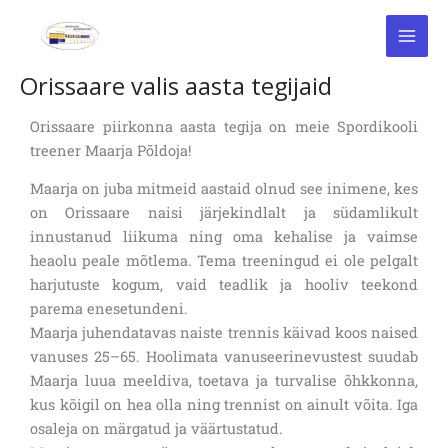
Skip
to
content
Orissaare valis aasta tegijaid
Orissaare piirkonna aasta tegija on meie Spordikooli
treener Maarja Põldoja!
Maarja on juba mitmeid aastaid olnud see inimene, kes
on Orissaare naisi järjekindlalt ja südamlikult
innustanud liikuma ning oma kehalise ja vaimse
heaolu peale mõtlema. Tema treeningud ei ole pelgalt
harjutuste kogum, vaid teadlik ja hooliv teekond
parema enesetundeni.
Maarja juhendatavas naiste trennis käivad koos naised
vanuses 25–65. Hoolimata vanuseerinevustest suudab
Maarja luua meeldiva, toetava ja turvalise õhkkonna,
kus kõigil on hea olla ning trennist on ainult võita. Iga
osaleja on märgatud ja väärtustatud.