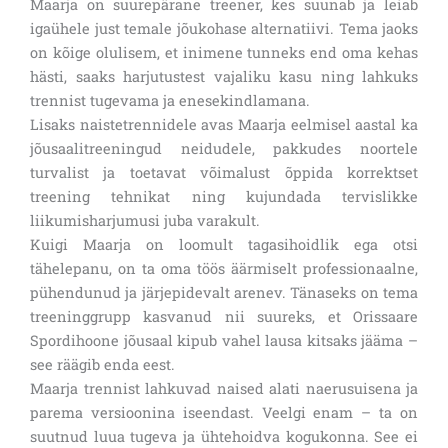
Maarja on suurepärane treener, kes suunab ja leiab
igaühele just temale jõukohase alternatiivi. Tema jaoks
on kõige olulisem, et inimene tunneks end oma kehas
hästi, saaks harjutustest vajaliku kasu ning lahkuks
trennist tugevama ja enesekindlamana.
Lisaks naistetrennidele avas Maarja eelmisel aastal ka
jõusaalitreeningud neidudele, pakkudes noortele
turvalist ja toetavat võimalust õppida korrektset
treening tehnikat ning kujundada tervislikke
liikumisharjumusi juba varakult.
Kuigi Maarja on loomult tagasihoidlik ega otsi
tähelepanu, on ta oma töös äärmiselt professionaalne,
pühendunud ja järjepidevalt arenev. Tänaseks on tema
treeninggrupp kasvanud nii suureks, et Orissaare
Spordihoone jõusaal kipub vahel lausa kitsaks jääma –
see räägib enda eest.
Maarja trennist lahkuvad naised alati naerusuisena ja
parema versioonina iseendast. Veelgi enam – ta on
suutnud luua tugeva ja ühtehoidva kogukonna. See ei