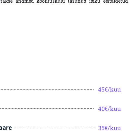
ntakse andmed koolituskulu tasunud isiku eeltäidetud
45€/kuu
40€/kuu
saare
35€/kuu