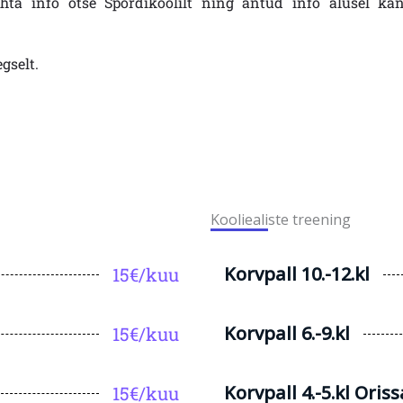
hta info otse Spordikoolilt ning antud info alusel ka
gselt.
Kooliealiste treening
Korvpall 10.-12.kl
15€/kuu
Korvpall 6.-9.kl
15€/kuu
Korvpall 4.-5.kl Oris
15€/kuu