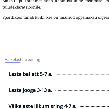
Maksu- ja Tolliamet saab koolituskulude tasumise ko
tuludeklaratsioonile.
Spordikool tänab kõiki, kes on tasunud õppemaksu õigeae
Väikelaste treening
Laste ballett 5-7 a.
Laste jooga 3-13 a.
Väikelaste liikumisring 4-7 a.