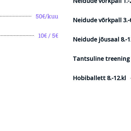
Neidude võrkpall 1.-2
50€/kuu
Neidude võrkpall 3.-6
10€ / 5€
Neidude jõusaal 8.-1
Tantsuline treening 4
Hobiballett 8.-12.kl