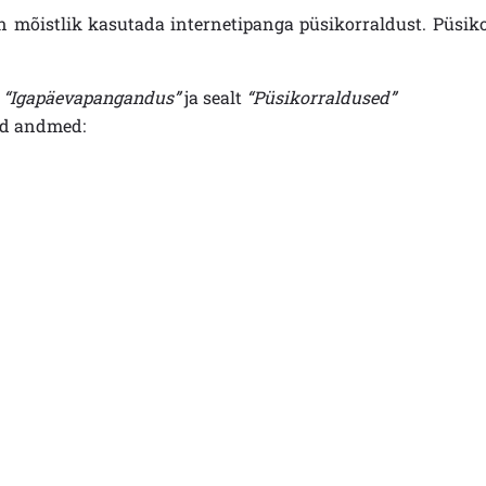
n mõistlik kasutada internetipanga püsikorraldust. Püsik
t
“Igapäevapangandus”
ja sealt
“Püsikorraldused”
kud andmed: