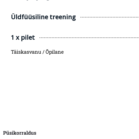
Üldfüüsiline treening
1 x pilet
Täiskasvanu / Õpilane
Püsikorraldus