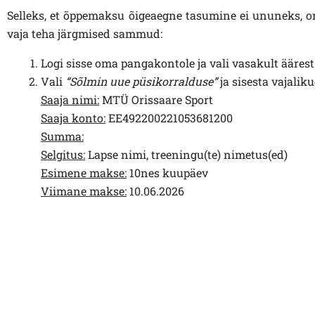
Selleks, et õppemaksu õigeaegne tasumine ei ununeks, o
vaja teha järgmised sammud:
Logi sisse oma pangakontole ja vali vasakult ääres
Vali
“Sõlmin uue püsikorralduse”
ja sisesta vajali
Saaja nimi:
MTÜ Orissaare Sport
Saaja konto:
EE492200221053681200
Summa:
Selgitus:
Lapse nimi, treeningu(te) nimetus(ed)
Esimene makse:
10nes kuupäev
Viimane makse:
10.06.2026