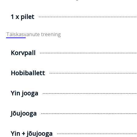
1 x pilet
Täiskasvanute treening
Korvpall
Hobiballett
Yin jooga
Jõujooga
Yin + jõujooga