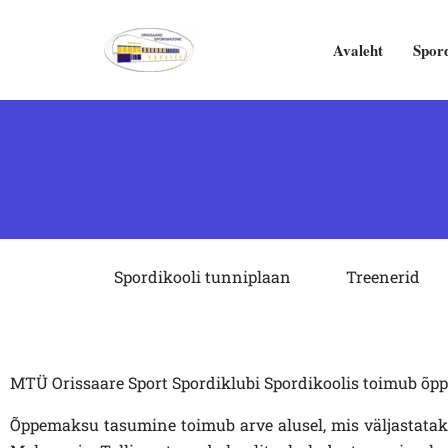
Skip
to
Avaleht
Spor
content
Spordikooli tunniplaan
Treenerid
MTÜ Orissaare Sport Spordiklubi Spordikoolis toimub õpp
Õppemaksu tasumine toimub arve alusel, mis väljastatak