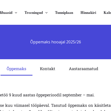
dibaasid
Treeningud
Tunniplaan
Hinnakiri
Kal
Õppemaks hooajal 2025/26
Õppemaks
Kontakt
Aastaraamatud
etöö 9 kuud aastas õppeperioodil september – mai.
se kuu viimasel tööpäeval.
Tasutud õppemaks on käsitletav